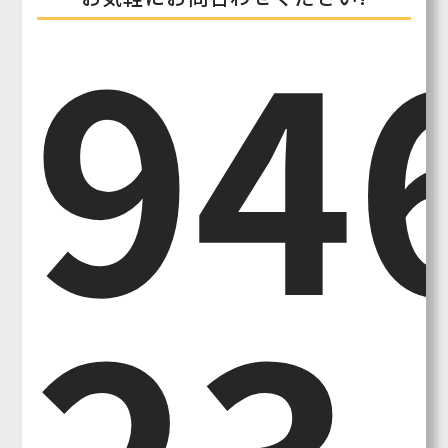
094
23