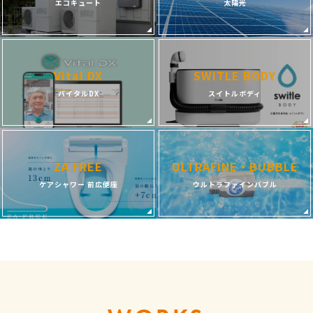
エコキュート
太陽光
Vital DX
SWITLE BODY
バイタルDX
スイトルボディ
ZA FREE
ULTRAFINE・BUBBLE
ケアシャワー 前広便座
ウルトラファインバブル