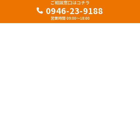
ご相談窓口はコチラ
0946-23-9188
お問い合わせフォームはコチラ
営業時間 09:00～18:00
企業案内
お問い合わせ
代表挨拶
よくある質問
会社案内
プライバシーポリシー
事業内容
エコモ
ファインコート
エコキュート
太陽光
バイタルDX
スイトルボディ